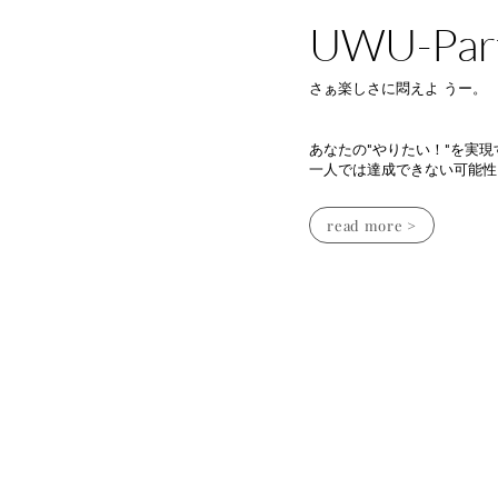
UWU-Par
さぁ楽しさに悶えよ うー。
あなたの"やりたい！"を実現
​一人では達成できない可能性
read more >