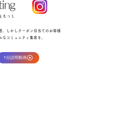
ting
をもっと
業態、しかしクーポン目当てのお客様
ルなコミュニティ集客を。
1分説明動画