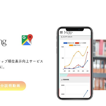
ng
eマップ順位表示向上サービス
に。
1分説明動画