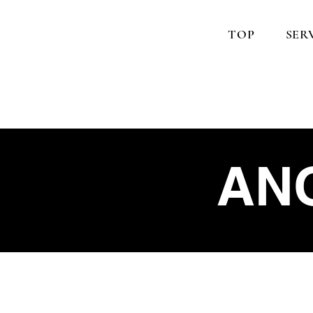
TOP
SER
AN