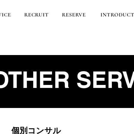
VICE
RECRUIT
RESERVE
INTRODUCT
OTHER SERV
​個別コンサル