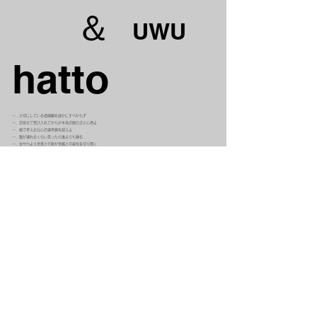
​＆
​UWU
hatto
​一、大切にしている価値観を疎かにすべからず
一、苦楽全て受け入れてからが本気の面白さと心得よ
一、頭で考えるな心の境界線を超えよ
一、腹が壊れるくらい笑ったら誰よりも勝る
​一、金や力より言葉と行動が信頼と可能性を切り開く