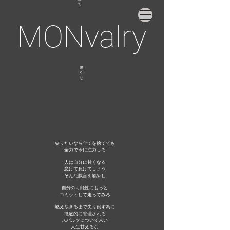
て
MONvalry
​燃
や
せ
尖りたいなら
全てを捨てでも
全力で今に注力しろ
人は自分に甘くなる
怠けて負けてしまう
​そんな戯言を燃やし
自分の可能性にもっと
​コミットして走ってみろ
燃え尽きるまで
尖り倒す為に
徹底的に管理されろ
スパルタについて来い
人生甘えるな