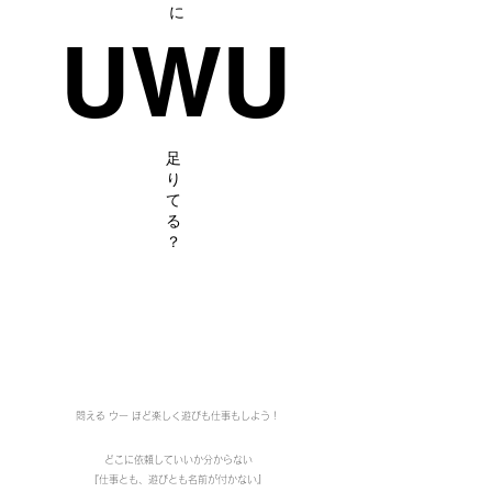
に
​UWU
​足
り
て
る
？
悶える ウー ほど楽しく遊びも仕事もしよう！
どこに依頼していいか分からない
『仕事とも、遊びとも名前が付かない』