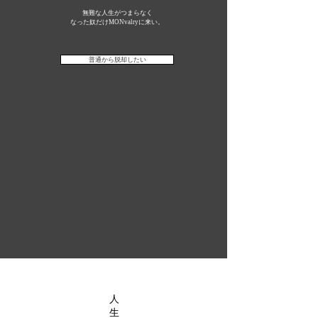
無難な人生がつまらなく
​なった奴だけ
MONvalryに来い。
普通から脱却したい
人
生