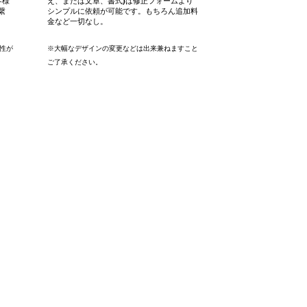
客様
え、または文章、書式)は修正フォームより
繋
シンプルに依頼が可能です。もちろん追加料
金など一切なし。
性が
※大幅なデザインの変更などは出来兼ねますこと
​ご了承ください。