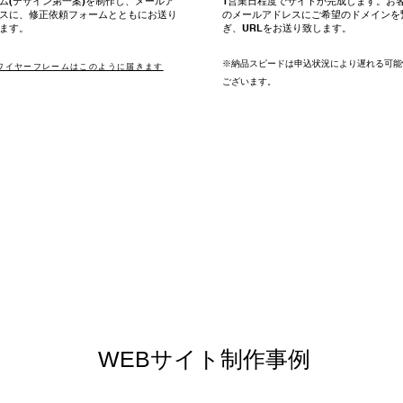
ム(デザイン第一案)を制作し、メールア
1営業日程度でサイトが完成します。お
スに、修正依頼フォームとともにお送り
のメールアドレスにご希望のドメインを
ます。
ぎ、URLをお送り致します。
※納品スピードは申込状況により遅れる可能
ワイヤーフレームはこのように届きます
ございます。
​WEBサイト制作事例