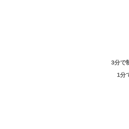
3分で
​1