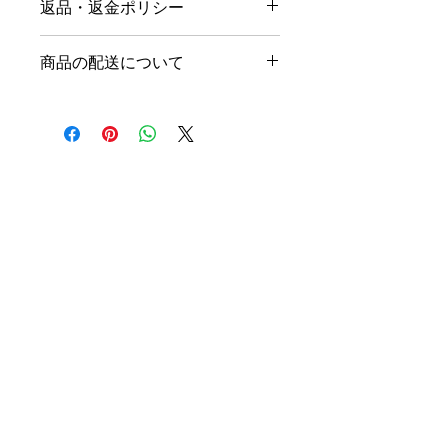
返品・返金ポリシー
ズ、素材、取扱説明に加え、商品の特
徴やおすすめのポイントなどを説明し
返品・返金ポリシーを入力してくださ
ましょう。
商品の配送について
い。顧客が商品に満足しなかった場合
や、不備があった場合に行う手続きの
配送地域、料金、所要時間、梱包な
手順などを説明しましょう。内容を明
ど、商品の配送に関する情報を入力し
確にすることで顧客からの信頼を獲得
てください。配送情報を明確にするこ
し、安心して商品を購入していただけ
とで顧客からの信頼を獲得し、安心し
ます。
て商品を購入していただけます。
UWU
Rewind your life at any time.
​RECRUIT
​RESERVE
​INTRODUCTION
​特商法に基づく表記