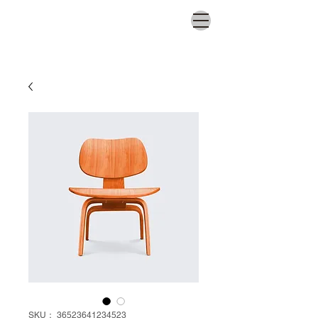
SKU： 36523641234523