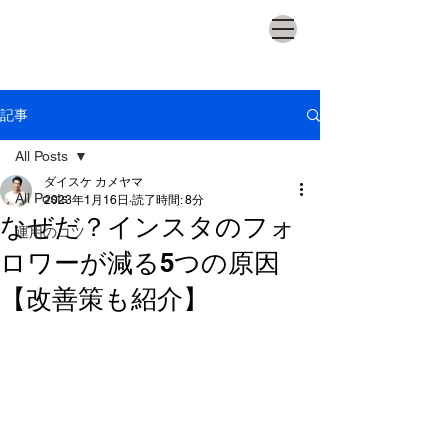
記事
All Posts
ダイスケ カメヤマ
All Posts
2023年1月16日
読了時間: 8分
なぜだ？インスタのフォ
運用のコツ
ロワーが減る5つの原因
【改善策も紹介】