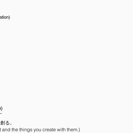
ion)
)
を創る。
t and the things you create with them.)