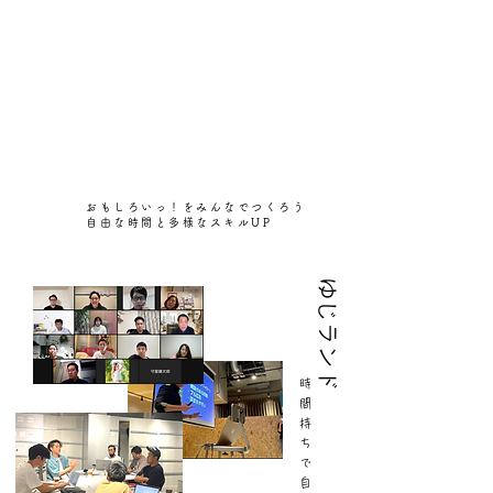
おもしろいっ！をみんなでつくろう
​自由な時間と多様なスキルUP
​ゆじランド
​時
間
持
ち
で
自