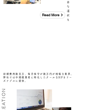
由
な
選
Read More
択
を
初期費用数百万、毎月保守が数万円が相場な業界。
弊社では中規模業者に特化したクールなHPをリー
ズナブルに提供。
HP CREATION