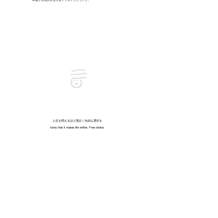
人生を悶えるほど面白く
自由な選択を
funny that it makes life writhe. Free choice.