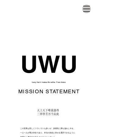
​UWU
funny that it makes life writhe. Free choice.
MISSION STATEMENT
天上天下唯我独尊
三界皆苦吾当安此
この世界は苦しくツラいコトも多いが、多様性に満ち溢れし今を。
一人一人が尊き存在であり。本当の自由と幸せを選択できるように
本質から湧き出る力をクリエイトしていく。